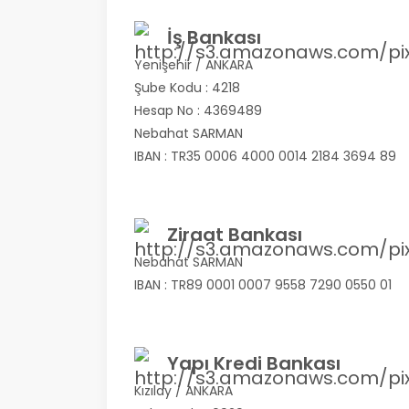
İş Bankası
Yenişehir / ANKARA
Şube Kodu : 4218
Hesap No : 4369489
Nebahat SARMAN
IBAN : TR35 0006 4000 0014 2184 3694 89
Ziraat Bankası
Nebahat SARMAN
IBAN : TR89 0001 0007 9558 7290 0550 01
Yapı Kredi Bankası
Kızılay / ANKARA