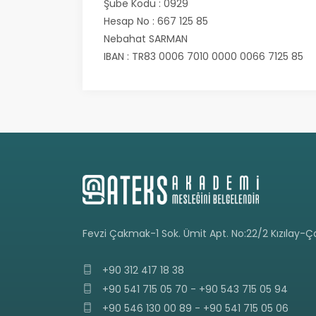
Şube Kodu : 0929
Hesap No : 667 125 85
Nebahat SARMAN
IBAN : TR83 0006 7010 0000 0066 7125 85
Fevzi Çakmak-1 Sok. Ümit Apt. No:22/2 Kızılay
+90 312 417 18 38
+90 541 715 05 70 - +90 543 715 05 94
+90 546 130 00 89 - +90 541 715 05 06